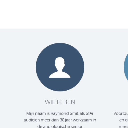

WIE IK BEN
Mijn naam is Raymond Smit, als StAr
Voortdu
audicien meer dan 30 jaar werkzaam in
en d
de audiologische sector
mens