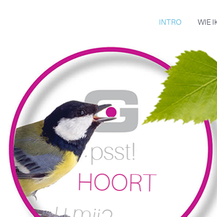
INTRO
WIE I
psst!
HOORT
u mij?