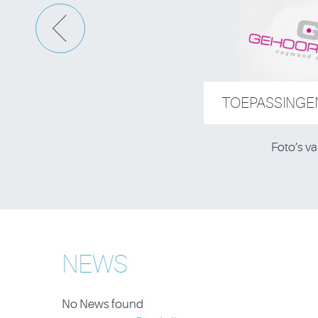
TOEPASSINGE
Foto’s v
NEWS
No News found