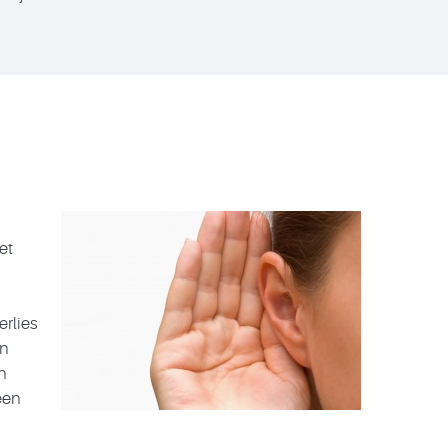
et
erlies
an
n
een